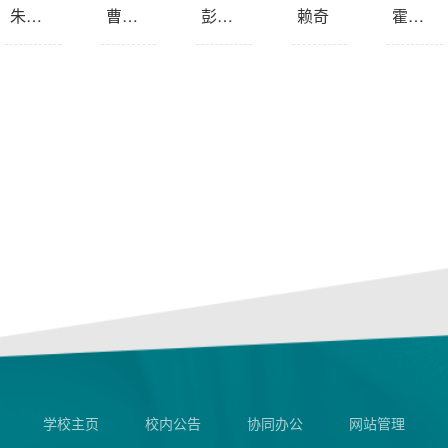
朱奎松
曹知勤
彭富昌
赖奇
霍红英
学校主页
校内公告
协同办公
网站管理