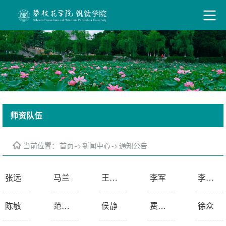
师资队伍
当前位置：
首页
->
新闻中心
->
通知公告
张远
马兰
王海波
李军
李俊翰
陈敏
范兴平
侯静
费之奎
徐众