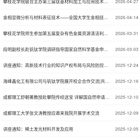
攀枝花学院联合主办第三届钛基材料加工与应用技术研讨会
2026-04-27
金相显微分析与材料表征技术——全国大学生金相技能大赛创新课题设计与答辩全攻略
2026-04-14
攀枝花学院师生参加第五届复杂有色金属资源清洁利用学术交流
2026-03-31
段明副校长赴钒钛学院调研指导国家自然科学基金申报工作
2026-03-03
讲座通知：高新技术行业的知识产权布局与风险防控——跨领域法律服务的实践启示
2025-12-24
海峰鑫化工有限公司与钒钛学院展开校企合作交流|共探资源循环利用与新能源技术突破
2025-12-16
成都理工舒朝著教授赴攀院传经送宝 详解国自然申请书撰写技巧
2025-12-10
成都理工大学张文涛教授应邀来我院开展学术交流
2025-12-09
讲座通知：稀土发光材料开发及应用
2025-12-05